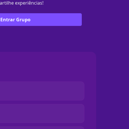
rtilhe experiências!
Entrar Grupo