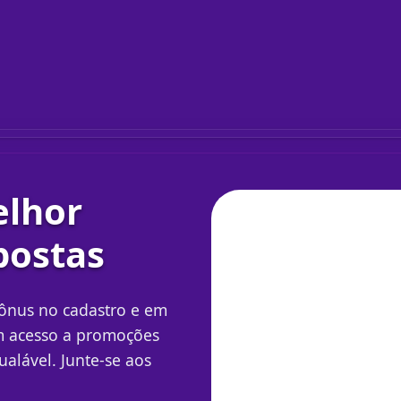
elhor
postas
ônus no cadastro e em
m acesso a promoções
ualável. Junte-se aos