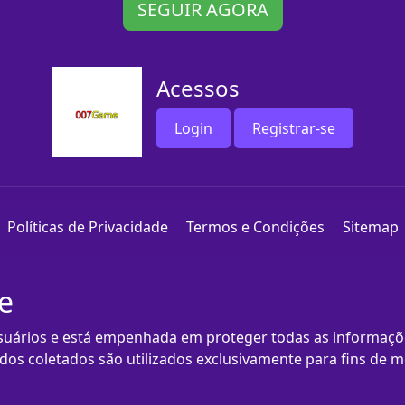
SEGUIR AGORA
Acessos
Login
Registrar-se
Políticas de Privacidade
Termos e Condições
Sitemap
de
usuários e está empenhada em proteger todas as informaçõ
os coletados são utilizados exclusivamente para fins de m