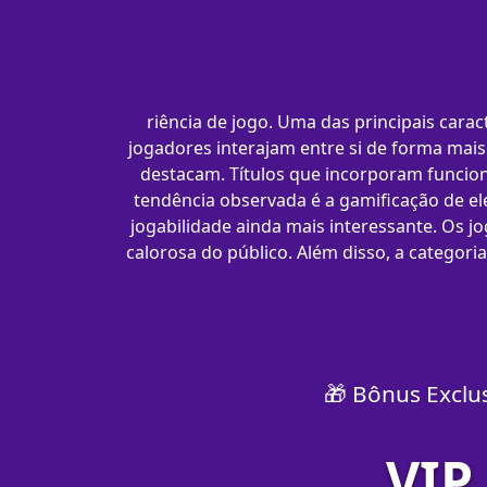
riência de jogo. Uma das principais cara
jogadores interajam entre si de forma mais
destacam. Títulos que incorporam funcion
tendência observada é a gamificação de el
jogabilidade ainda mais interessante. Os 
calorosa do público. Além disso, a categori
🎁 Bônus Exclu
VIP