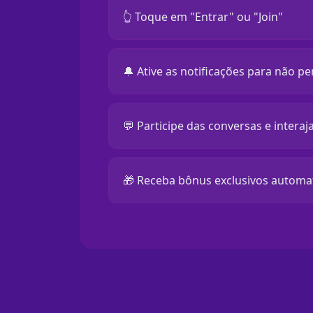
👆 Toque em "Entrar" ou "Join"
🔔 Ative as notificações para não p
💬 Participe das conversas e interaj
🎁 Receba bônus exclusivos autom