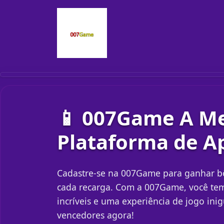
📱 007Game A M
Plataforma de A
Cadastre-se na 007Game para ganhar b
cada recarga. Com a 007Game, você te
incríveis e uma experiência de jogo inig
vencedores agora!