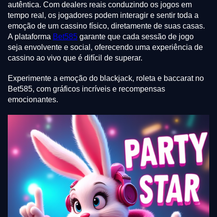
autêntica. Com dealers reais conduzindo os jogos em
tempo real, os jogadores podem interagir e sentir toda a
emoção de um cassino físico, diretamente de suas casas.
A plataforma
Bet585
garante que cada sessão de jogo
seja envolvente e social, oferecendo uma experiência de
cassino ao vivo que é difícil de superar.
Experimente a emoção do blackjack, roleta e baccarat no
Bet585, com gráficos incríveis e recompensas
emocionantes.