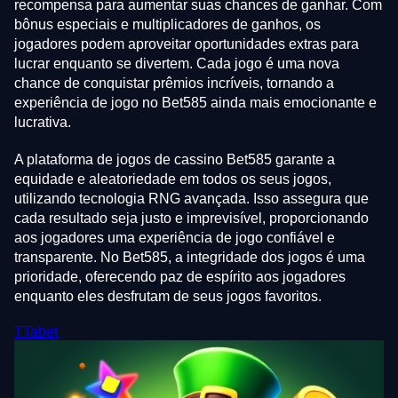
recompensa para aumentar suas chances de ganhar. Com
bônus especiais e multiplicadores de ganhos, os
jogadores podem aproveitar oportunidades extras para
lucrar enquanto se divertem. Cada jogo é uma nova
chance de conquistar prêmios incríveis, tornando a
experiência de jogo no Bet585 ainda mais emocionante e
lucrativa.
A plataforma de jogos de cassino Bet585 garante a
equidade e aleatoriedade em todos os seus jogos,
utilizando tecnologia RNG avançada. Isso assegura que
cada resultado seja justo e imprevisível, proporcionando
aos jogadores uma experiência de jogo confiável e
transparente. No Bet585, a integridade dos jogos é uma
prioridade, oferecendo paz de espírito aos jogadores
enquanto eles desfrutam de seus jogos favoritos.
TTabet