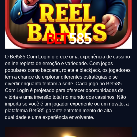
O Bet585 Com Login oferece uma experiência de cassino
online repleta de emoção e variedade. Com jogos
populares como baccarat, roleta e blackjack, os jogadores
têm a chance de explorar diferentes estratégias e se
divertir enquanto tentam a sorte. Cada jogo no Bet585
Com Login é projetado para oferecer oportunidades de
vitória e uma imersão total no mundo dos cassinos. Não
importa se você é um jogador experiente ou um novato, a
plataforma Bet585 garante entretenimento de alta
qualidade e uma experiência envolvente.