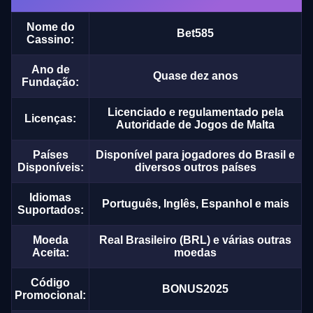
Nome do
Bet585
Cassino:
Ano de
Quase dez anos
Fundação:
Licenciado e regulamentado pela
Licenças:
Autoridade de Jogos de Malta
Países
Disponível para jogadores do Brasil e
Disponíveis:
diversos outros países
Idiomas
Português, Inglês, Espanhol e mais
Suportados:
Moeda
Real Brasileiro (BRL) e várias outras
Aceita:
moedas
Código
BONUS2025
Promocional: