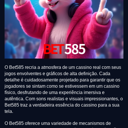
O Bet585 recria a atmosfera de um cassino real com seus
jogos envolventes e gráficos de alta definição. Cada
detalhe é cuidadosamente projetado para garantir que os
jogadores se sintam como se estivessem em um cassino
físico, desfrutando de uma experiência imersiva e
autêntica. Com sons realistas e visuais impressionantes, o
Bet585 traz a verdadeira essência do cassino para a sua
tela.
O Bet585 oferece uma variedade de mecanismos de