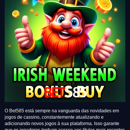
O Bet585 está sempre na vanguarda das novidades em
jogos de cassino, constantemente atualizando e
adicionando novos jogos à sua plataforma. Isso garante
que os jogadores tenham acesso aos títulos mais recentes